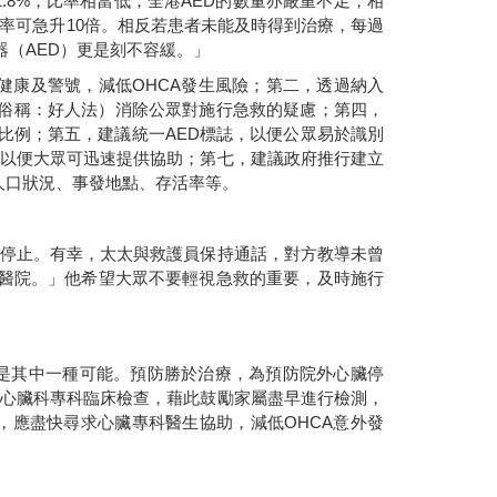
1.8%
，比率相當低；全港
AED
的數量亦嚴重不足，相
率可急升
10
倍。相反若患者未能及時得到治療，每過
器（
AED
）更是刻不容緩。」
健康及警號，減低
OHCA
發生風險；第二，透過納入
俗稱：好人法）消除公眾對施行急救的疑慮；第四，
比例；第五，建議統一
AED
標誌，以便公眾易於識別
以便大眾可迅速提供協助；第七，建議政府推行建立
人口狀況、事發地點、存活率等。
停止。有幸，太太與救護員保持通話，對方教導未曾
醫院。」他希望大眾不要輕視急救的重要，及時施行
是其中一種可能。預防勝於治療，為預防院外心臟停
心臟科專科臨床檢查，藉此鼓勵家屬盡早進行檢測，
，應盡快尋求心臟專科醫生協助，減低
OHCA
意外發