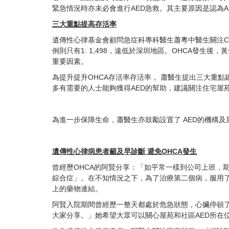
緊急情況時亦未必會進行AED急救。其主要原因是認為A
三大重點提高存活率
遺傳性心律基金會顧問急症科專科醫生蕭粵中醫生關注CPR
例則只有1: 1,498，遠低於深圳地區。OHCA發生
重要因素。
為提升提升OHCA存活率存活率， 蕭醫生提出三大重
多有需要的人士能夠獲得AED的幫助，建議關注住宅屋
為進一步保障生命
，蕭醫生亦鼓勵設置了 AED的機構及屋
遺傳性心律病患者籲及早診斷 避免OHCA發生
曾經歷OHCA的阿賢分享：「如平常一樣到公司上班，期
綜合症」。在不知情況之下，為了治療第二個病，服用了
上的藥物連結。
阿賢入院期間曾經歷一整天都處於危急狀態，心臟停頓了
大家分享。」她希望大眾可以關心屋苑和社區AED所在位