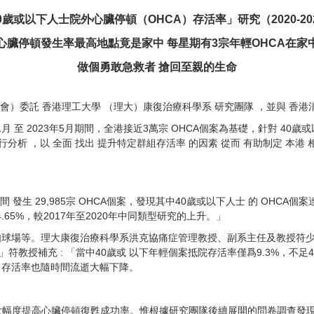
0歲或以下人士院外心臟停頓（OHCA）存活率」研究（2020-20
心臟停頓發生率最高地點竟是家中 每星期有3宗年輕OHCA在家
做個勇敢急救者 搶回至親的生命
（心律會）委託 香港理工大學 （理大）康復治療科學系 研究團隊 ，並與 香港
1月 至 2023年5月期間，全港接
近3萬宗 OHCA個案為基礎，針對 40歲
行分析 ，以 全面 找出 提升
特定群組存活率 的因素 從而 有助制定 本港 
月 期間 發生 29,985宗 OHCA個案，發現其中40歲或以下人士 的 OH
65%，較2017年至2020年中同類型研究的上升。」
如球場等。理大康復治療科學系洪克協痛症管理教授、副系主任及教授符少
教授補充 : 「當中40歲或 以下年輕個案抵院存活率僅爲9.3%，不足
，存活率也隨時間流逝大幅下降。
可大幅度提高心臟停頓復甦成功率。惟根據研究團隊後續展開的問卷調查發現