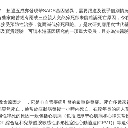
中，超過五成亦發現帶SADS基因變異，需要跟進及視乎個別情
有些家庭曾經有兩或三位親人突然猝死卻未能確認死亡原因，令
防性治療，從而減低猝死風險。」是次研究應用次世代基因測序(Next 
數據及寶貴經驗，可謂本港基因研究的一項重大發展，且亦為法醫
th) 是最常見的致命原因之一，它是心血管疾病引發的嚴重併發症。死
病突然死亡，通常於症狀病發後一小時內死亡。在較年長的病人
臟性猝死的原因一般包括心肌病（包括肥厚型心肌病和心律失常性右
短QT 綜合症和兒茶酚胺敏感性多形性室性心動過速(CPVT)）