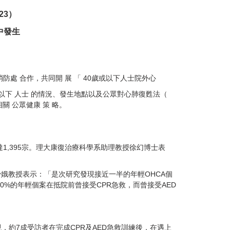
23）
中發生
消防處 合作，共同開 展 「 40歲或以下人士院外心
或以下 人士 的情況、發生地點以及公眾對心肺
復甦法（
相關 公眾健康 策 略。
CA個案達1,395宗。理大康復治療科學系助理教授徐幻博士表
娥教授表示：「是次研究發現接近一半的年輕OHCA個
40%的年輕個案在抵院前曾接受CPR急救，而曾接受AED
，約7成受訪者在完成CPR及AED急救訓練後，在遇上