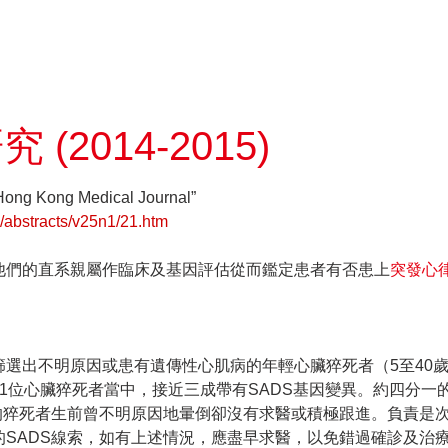
(2014-2015)
ng Medical Journal”
g/abstracts/v25n1/21.htm
他們的直系親屬作臨床及基因評估從而鑑定患者有否患上
突發心
選出不明原因或患有遺傳性心肌病的年輕心臟猝死者（5至40
1位心臟猝死者當中，接近三成帶有SADS基因變異。約四分一
因的猝死者生前曾不明原因地暈倒卻沒有求醫或積極跟進。負責是
SADS線索，如有上述情況，應盡早求醫，以免錯過確診及治