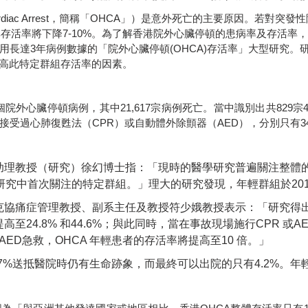
diac Arrest
，簡稱「
OHCA
」）是意外死亡的主要原因。若對突發性
其存活率將下降
7-10%
。為了解香港院外心臟停頓的患病率及存活率，
用長達
3
年病例數據的「院外心臟停頓
(OHCA)
存活率」大型研究
。
高此特定群組存活率的因素。
個院外心臟停頓病例，其中
21,617
宗病例死亡。當中識別出共
829
宗
接受過心肺復甦法（
CPR
）或自動體外除顫器（
AED
），分別只有
3
助理教授（研究）徐幻博士指：「現時的醫學研究普遍關注整體
研究中首次關注的特定群組。」理大的研究發現，年輕群組於
20
克協痛症管理教授、副系主任及教授符少娥教授表示：「研究得
提高至
24.8%
和
44.6%
；與此同時，當在事故現場施行
CPR
或
A
AED
急救，
OHCA
年輕患者的存活率將提高至
10
倍。」
7%
送抵醫院時仍有生命跡象，而最終可以出院的只有
4.2%
。年