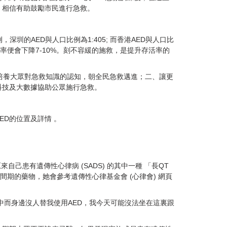
識，相信有助鼓勵市民進行急救。
圳的AED與人口比例為1:405; 而香港AED與人口比
活率便會下降7-10%。刻不容緩的施救，是提升存活率的
培養大眾對急救知識的認知，朝全民急救邁進；二、讓更
科技及大數據協助公眾施行急救。
ED的位置及詳情 。
患有遺傳性心律病 (SADS) 的其中一種 「長QT
期的藥物，她會參考遺傳性心律基金會 (心律會) 網頁
中而身邊沒人替我使用AED，我今天可能沒法坐在這裏跟