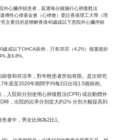
院外心臟停頓患者，延遲每分鐘施行心肺復甦法
遺傳性心律基金會（心律會）委託香港理工大學（理
研究主要目的是暸解香港
40
歲或以下患院外心臟停頓
40
歲或以下
OHCA
病例，只有
35
宗（
4.2%
）個案能於
4%
及
6.8%
。
的病發和存活率，對年輕患者所知有限。是次研究
17
年底至
2020
年期間平均每
2
日出現
1.5
個病例。
出，入院前分別使用心肺復甦法
(CPR)
或自動體外
ED
時，出院的比率分別從大約
2%
分別大幅提高到
輕患者中，男女比例為
2
比
1
。