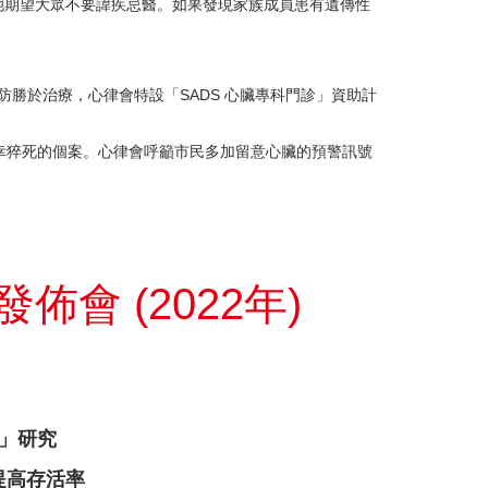
她期望大眾不要諱疾忌醫。如果發現家族成員患有遺傳性
防勝於治療，心律會特設「SADS 心臟專科門診」資助計
不幸猝死的個案。心律會呼籲市民多加留意心臟的預警訊號
佈會 (2022年)
研究
高存活率