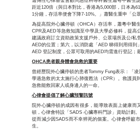
遺傳性心律基金會顧問急症科專科醫生蕭粵中醫生
距近
120
倍（與日本對比，香港為
5,000
部，日本為
6
1
分鐘，存活率便會下降
7-10%
。」蕭醫生重申「公
為提高院外心臟停頓（
OHCA
）存活率，蕭粵中醫
CPR
及
AED
等急救知識至中學及大學必修科，提高
建議政府訂立資助政策支援戶外、公眾場所及公
/
私
AED
的位置；第六，以消防處「
AED
睇得到用得到
AED
登記制度，公眾可取用的
AED
均需進行登記；
OHCA患者親身體會急救的重要
曾經歷院外心臟停頓的患者
Tommy Fung
表示：「凌
學過急救的太太施行心肺復甦法（
CPR
）。救護員
急救能救回家人或身邊人的一命。
心律會提倡了解心臟預警訊號
院外心臟停頓的成因有很多，能導致表面上健康而
頓，心律會特設「
SADS
心臟專科門診」資助計劃
從而減少因
SADS
而不幸猝死的個案。心律會呼籲
生。