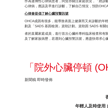
作為遺傳性心律病患者，阿賢亦關注家庭狀況，「經診
心律病，應該及早進行診斷，了解自己情況，預防OHC
心律會提倡了解心臟預警訊號
OHCA成因有很多，能導致表面上健康而又未診斷的年輕
劃及「SADS 基因檢測」資助計劃。資助因 SADS 有
者的直屬家庭成員，進行首次心臟科專科臨床檢查和有關S
及了解家族病歷，若遇到心臟預警訊號，應盡快尋求心
「院外心臟停頓 (OH
新聞稿 即時發佈
「 
香港首個採用長達 3 年
年輕人及時使用 自動體外 心臟除