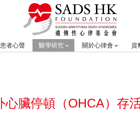
患者心聲
醫學研究
關於心律會
資
外心臟停頓（OHCA）存