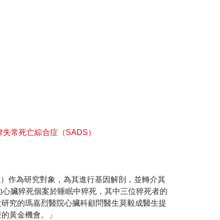
律失常死亡綜合症（SADS）
歲）作為研究對象，為其進行基因解剖，並轉介其
的心臟猝死個案於睡眠中猝死，其中三位猝死者的
次研究的瑪嘉烈醫院心臟科顧問醫生莫毅成醫生提
療的黃金機會。」