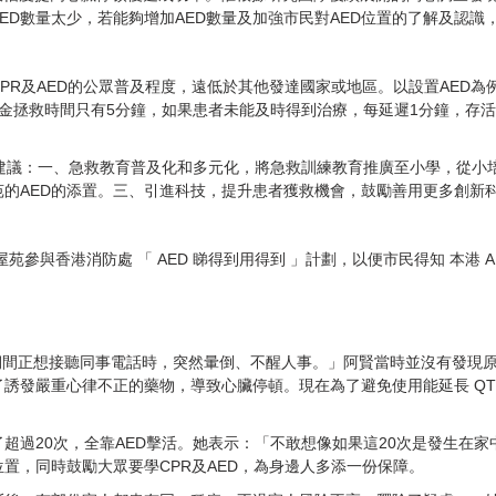
ED數量太少，若能夠增加AED數量及加強市民對AED位置的了解及認
及AED的公眾普及程度，遠低於其他發達國家或地區。以設置AED為例，深
後，黃金拯救時間只有5分鐘，如果患者未能及時得到治療，每延遲1分鐘，存
點建議：一、急救教育普及化和多元化，將急救訓練教育推廣至小學，從小
苑的AED的添置。三、引進科技，提升患者獲救機會，鼓勵善用更多創新
苑參與香港消防處 「 AED 睇
得到用得到 」計劃，以便市民得知 本港 A
間正想接聽同事電話時，突然暈倒、不醒人事。」阿賢當時並沒有發現原來自己
誘發嚴重心律不正的藥物，導致心臟停頓。現在為了避免使用能延長 QT間
超過20次，全靠AED擊活。她表示：「不敢想像如果這20次是發生在家
置，同時鼓勵大眾要學CPR及AED，為身邊人多添一份保障。