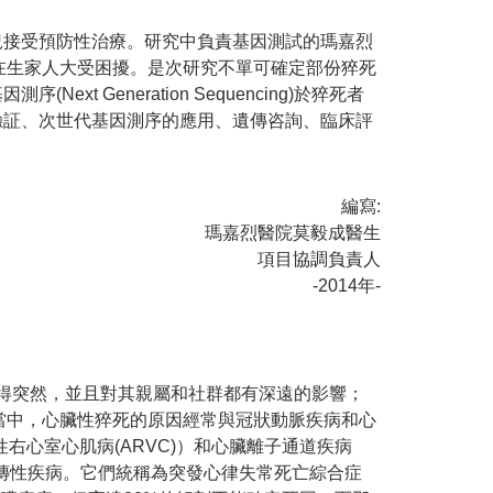
況接受預防性治療。研究中負責基因測試的瑪嘉烈
在生家人大受困擾。是次研究不單可確定部份猝死
Generation Sequencing)於猝死者
驗証、次世代基因測序的應用、遺傳咨詢、臨床評
編寫:
瑪嘉烈醫院莫毅成醫生
項目協調負責人
-2014年-
亡多數來得突然，並且對其親屬和社群都有深遠的影響；
當中，心臟性猝死的原因經常與冠狀動脈疾病和心
心室心肌病(ARVC)）和心臟離子通道疾病
等遺傳性疾病。它們統稱為突發心律失常死亡綜合症