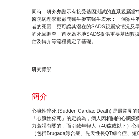
同時，研究亦顯示有接受基因測試的直系親屬當
醫院病理學部顧問醫生麥苗醫生表示：「個案中
者的死因，更可讓其潛在的SADS親屬按情況及早接受預
的死因調查，首次為本地SADS提供重要基因
估及轉介等流程奠定了基礎。
研究背景
簡介
心臟性猝死 (Sudden Cardiac Dea
「心臟性猝死」的定義為，病人因相關的心臟疾
力衰竭有關的，而引致年輕人（40歲或以下）心
（包括Brugada綜合症、先天性長QT綜合症、