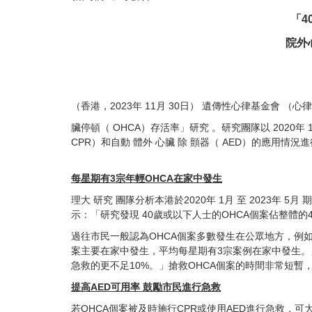
「4
院外
（香港，
2023年 11月 30日） 遺傳性心律基金會 
臟停頓（ OHCA）存活率」研究 。研究團隊以 2020年 
CPR）和自動 體外 心臟 除 顫器（ AED）的應用情況進
每星期有3宗年輕OHCA在家中發生
理
大 研究 團隊分析本港於2020年 1月 至 2023年 5
示：「研究發現 40歲或以下人士的OHCA個案佔整體的4.
過往市民一般認為OHCA個案多數發生在公眾地方，例
案主要在家中發生，平均每星期有3宗案例在家中發生。」符
急救的更不足10%。」搶救OHCA個案的時間非常短暫
提高AED可用率 鼓勵市民進行急救
若OHCA個案被及時施行CPR或使用AED進行急救，