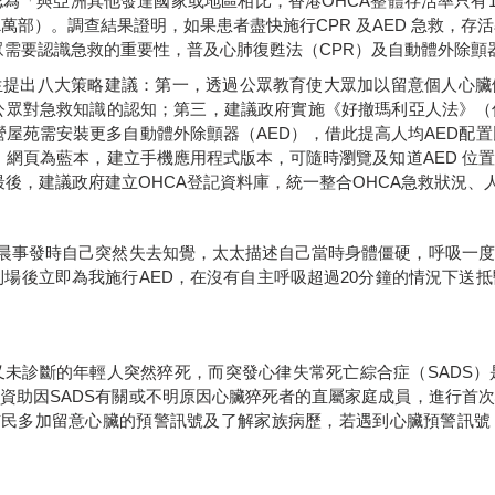
認為「與亞洲其他發達國家或地區相比，香港
OHCA
整體存活率只有
1
萬部）。調查結果證明，如果患者盡快施行
CPR
及
AED
急救，存活
眾需要認識急救的重要性，普及心肺復甦法（
CPR
）及自動體外除顫
生提出八大策略建議：第一，透過公眾教育使大眾加以留意個人心臟
公眾對急救知識的認知；第三，建議政府實施《好撤瑪利亞人法》（
營屋苑需安裝更多自動體外除顫器（
AED
），借此提高人均
AED
配置
」網頁為藍本，建立手機應用程式版本，可隨時瀏覽及知道
AED
位置
最後，建議政府建立
OHCA
登記資料庫，統一整合
OHCA
急救狀況、
晨事發時自己突然失去知覺，太太描述自己當時身體僵硬，呼吸一度
到場後立即為我施行
AED
，在沒有自主呼吸超過
20
分鐘的情況下送抵
又未診斷的年輕人突然猝死，而突發心律失常死亡綜合症（
SADS
）
。資助因
SADS
有關或不明原因心臟猝死者的直屬家庭成員，進行首次
市民多加留意心臟的預警訊號及了解家族病歷，若遇到心臟預警訊號