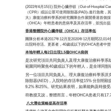
(2022年6月15日) 院外心臟停頓（
Out-of-Hospital Car
（
CPR
）或以公眾可使用除顫器
PAD)
進行急救，
(
1
大）康復治療科學系的研究團隊合作展開香港首個採
（
OHCA
）年輕患者的患病率及其存活率，並找出提
香港整體院外心臟停頓（
OHCA
）存活率低
團隊分析本港
2017
年
12
月至
2020
年
12
月期間
22,014
出院時存活。更甚者，
40
歲或以下的
OHCA
患者中曾
本地年輕人每
2
日出現
1.5
個
OHCA
病例
是次研究項目共同負責人及理大康復治療科學系
範圍同時聚焦
40
歲或以下的年輕人，是全球同類
另一位項目共同負責人、理大康復治療科學系洪
除顫器
(AED)
，入院時的存活率從
15%
分別明顯
9.2%
和
25%
。研究結果表明，如果能夠及時接受
符教授又說，整體而言，年輕
OHCA
患者只有
17.
八大潛在策略提高存活率