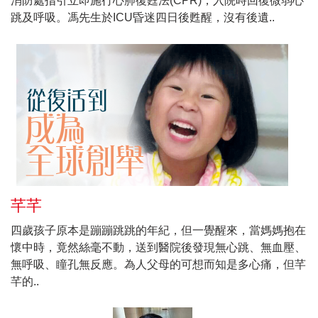
消防處指引立即施行心肺復甦法(CPR)，入院時回復微弱心
跳及呼吸。馮先生於ICU昏迷四日後甦醒，沒有後遺..
芊芊
四歲孩子原本是蹦蹦跳跳的年紀，但一覺醒來，當媽媽抱在
懷中時，竟然絲毫不動，送到醫院後發現無心跳、無血壓、
無呼吸、瞳孔無反應。為人父母的可想而知是多心痛，但芊
芊的..