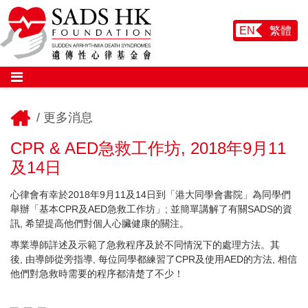
EN
繁體
/
更多消息
CPR & AED急救工作坊, 2018年9月11
及14日
心律會有幸於2018年
9
月
11
及
14
日到「港大同學會書院」為同學們
舉辦「基本
CPR
及
AED
急救工作坊」
;
並簡單講解了有關
SADS
的資
訊
,
希望提高他們對個人心臟健康的關注。
專業導師詳述及示範了急救程序及於不同情況下的處理方法。其
後
,
由導師從旁指導
,
每位同學都練習了
CPR
及使用
AED
的方法
,
相信
他們對急救時需要的程序都清楚了不少！