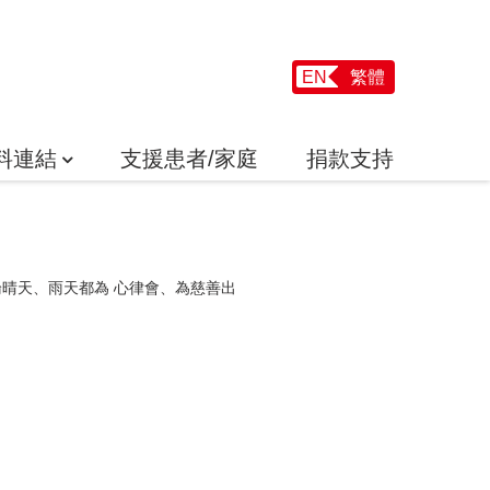
EN
繁體
料連結
支援患者/家庭
捐款支持
！無論晴天、雨天都為 心律會、為慈善出