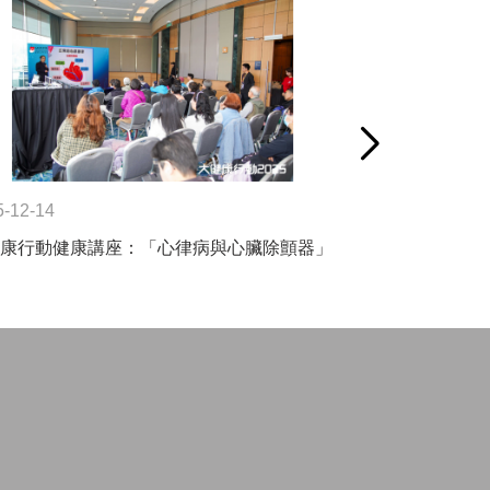
5-12-14
2026-01-05
康行動健康講座：「心律病與心臟除顫器」
心律會顧問 盧輝
醫療節目「妙搜