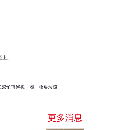
至上。
工幫忙再巡視一圈、收集垃圾
!
更多消息