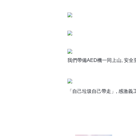
我們帶備
AED
機一同上山
,
安全
「自己垃圾自己帶走」
,
感激義