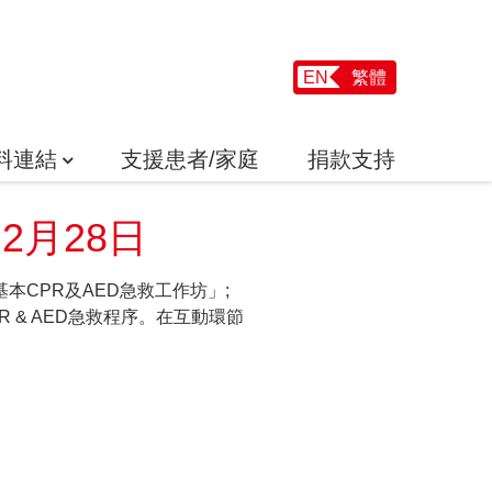
EN
繁體
料連結
支援患者/家庭
捐款支持
及2月28日
本CPR及AED急救工作坊」;
 & AED急救程序。在互動環節