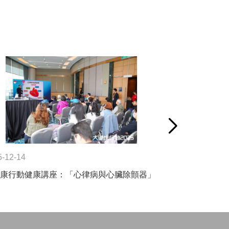
5-12-14
2026-01-05
康行動健康講座：「心律病與心臟除顫器」
心律會顧問 盧輝
醫療節目「妙搜