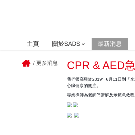
主頁
關於SADS
最新消息
CPR & AED
/
更多消息
我們很高興於2019年6月11日到「
心臟健康的關注。
專業導師為老師們講解及示範急救程序